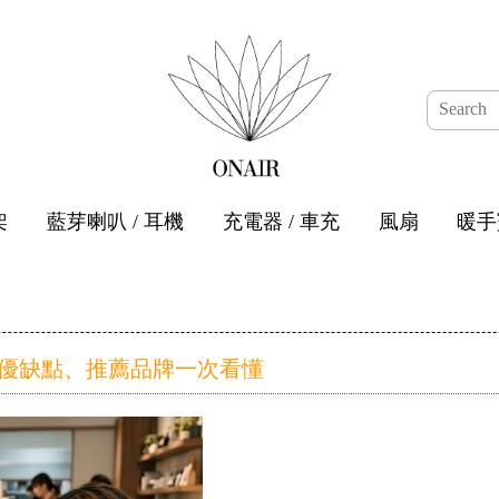
架
藍芽喇叭 / 耳機
充電器 / 車充
風扇
暖手
？優缺點、推薦品牌一次看懂