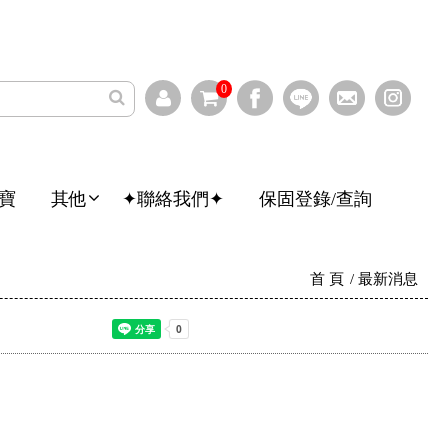
0
寶
其他
✦聯絡我們✦
保固登錄/查詢
首 頁
最新消息