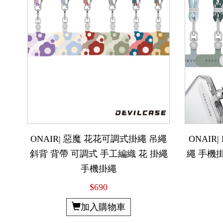
ONAIR| 惡魔 花花可調式掛繩 吊繩
ONAIR|
斜背 背帶 可調式 手工編織 花 掛繩
繩 手機掛
手機掛繩
$690
加入購物車