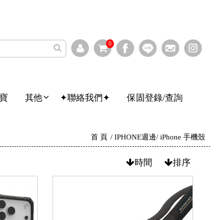
0
寶
其他
✦聯絡我們✦
保固登錄/查詢
首 頁
IPHONE週邊
iPhone 手機殼
時間
排序