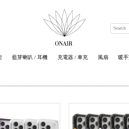
架
藍芽喇叭 / 耳機
充電器 / 車充
風扇
暖手