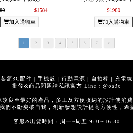
80
$1584
$1980
加入購物車
加入購物車
1
2
3
4
5
6
7
>
各類3C配件 | 手機殼 | 行動電源 | 自拍棒 | 充電線
批發&商品問題請私訊官方 Line : @oa3c
電源改良至最好的產品，多工及方便收納的設計使消
思，我們不斷突破自我，創新發想設計提高方便性，希
客服&出貨時間 : 周一~周五 9:30~16:30