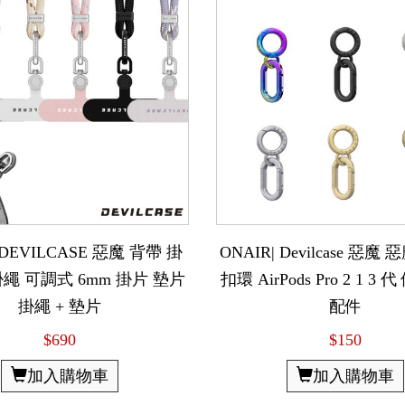
 DEVILCASE 惡魔 背帶 掛
ONAIR| Devilcase 惡魔
繩 可調式 6mm 掛片 墊片
扣環 AirPods Pro 2 1 3
掛繩 + 墊片
配件
$690
$150
加入購物車
加入購物車