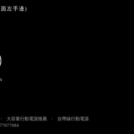
裡面左手邊)
m
·
大容量行動電源推薦
·
自帶線行動電源
77077084