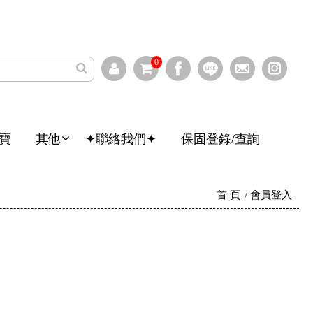
0
寶
其他
✦聯絡我們✦
保固登錄/查詢
首 頁
會員登入