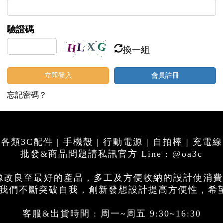
驗證碼
換一組
立即登入
會員註冊
忘記密碼？
各類3C配件 | 手機殼 | 行動電源 | 自拍棒 | 充電線
批發&商品問題請私訊官方 Line : @oa3c
電源改良至最好的產品，多工及方便收納的設計使消
思，我們不斷突破自我，創新發想設計提高方便性，希
客服&出貨時間 : 周一~周五 9:30~16:30