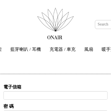
架
藍芽喇叭 / 耳機
充電器 / 車充
風扇
暖手
電子信箱
密 碼