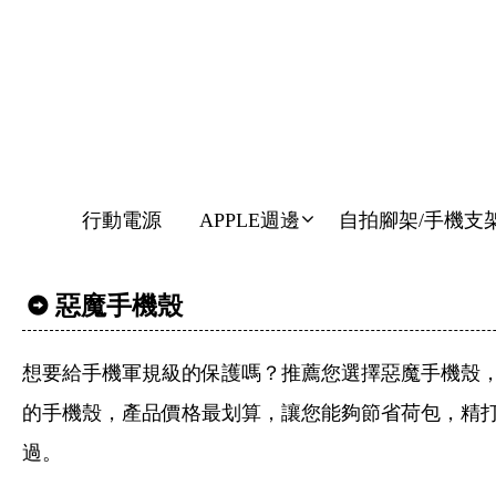
行動電源
APPLE週邊
自拍腳架/手機支
惡魔手機殼
想要給手機軍規級的保護嗎？推薦您選擇惡魔手機殼
的手機殼，產品價格最划算，讓您能夠節省荷包，精
過。