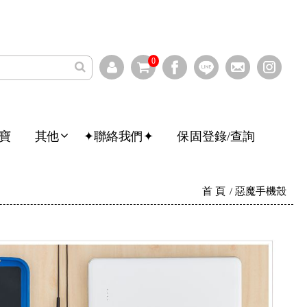
0
寶
其他
✦聯絡我們✦
保固登錄/查詢
首 頁
惡魔手機殼