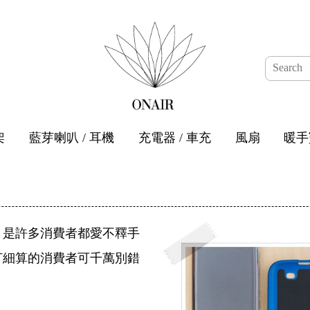
架
藍芽喇叭 / 耳機
充電器 / 車充
風扇
暖手
，是許多消費者都愛不釋手
打細算的消費者可千萬別錯