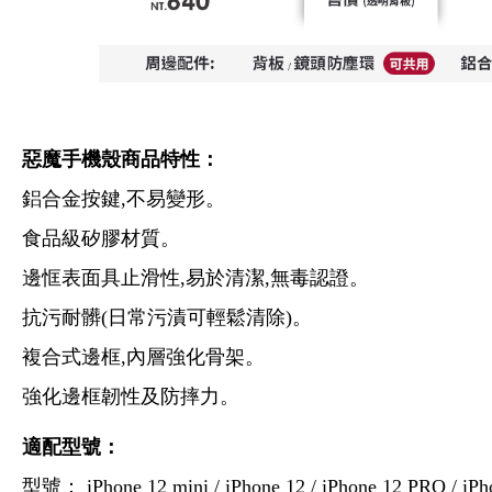
惡魔手機殼商品特性：
鋁合金按鍵,不易變形。
食品級矽膠材質。
邊恇表面具止滑性,易於清潔,無毒認證。
抗污耐髒(日常污漬可輕鬆清除)。
複合式邊框,內層強化骨架。
強化邊框韌性及防摔力。
適配型號：
型號： iPhone 12 mini / iPhone 12 / iPhone 12 PRO / i