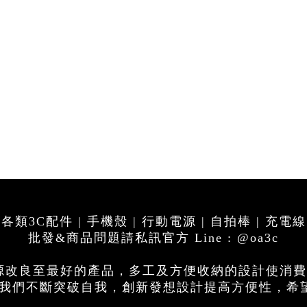
各類3C配件 | 手機殼 | 行動電源 | 自拍棒 | 充電線
批發&商品問題請私訊官方 Line : @oa3c