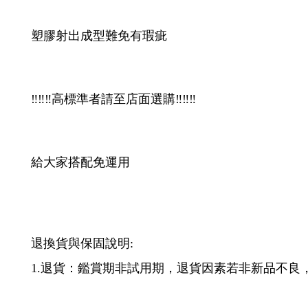
新版i14/13/12/11/XR/XS/8/7/6S粗線用
塑膠射出成型難免有瑕疵
‼️‼️‼️高標準者請至店面選購‼️‼️‼️
給大家搭配免運用
退換貨與保固說明: