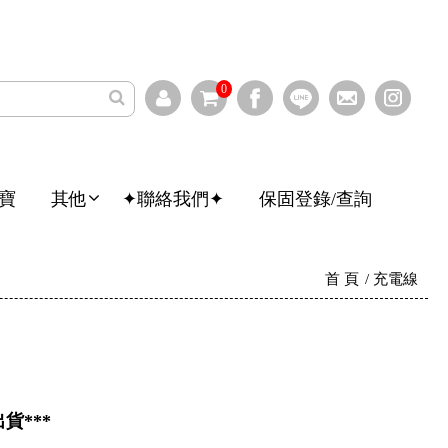
0
寶
其他
✦聯絡我們✦
保固登錄/查詢
首 頁
充電線
貨***