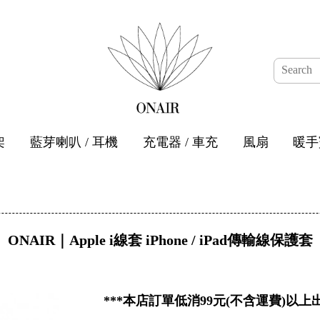
架
藍芽喇叭 / 耳機
充電器 / 車充
風扇
暖手
ONAIR｜Apple i線套 iPhone / iPad傳輸線保護套
***本店訂單低消99元(不含運費)以上出