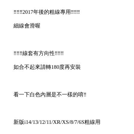
只能iphone原廠線用‼️請確認可以用才下單
‼️‼️‼️2017年後的粗線專用‼️‼️‼️
細線會滑喔
‼️‼️‼️線套有方向性‼️‼️‼️
如合不起來請轉180度再安裝
看一下白色內層是不一樣的唷‼️