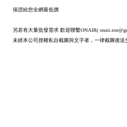
保證給您全網最低價
另若有大量批發需求 歡迎聯繫ONAIR( onair.zoe@gmai
未經本公司授權私自截圖與文字者，一律截圖後送