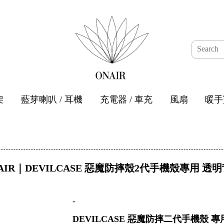
架
藍芽喇叭 / 耳機
充電器 / 車充
風扇
暖手
AIR｜DEVILCASE 惡魔防摔殼2代手機殼專用 透
-