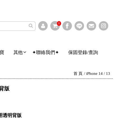
0
寶
其他
✦聯絡我們✦
保固登錄/查詢
首 頁
iPhone 14 / 13
明背版