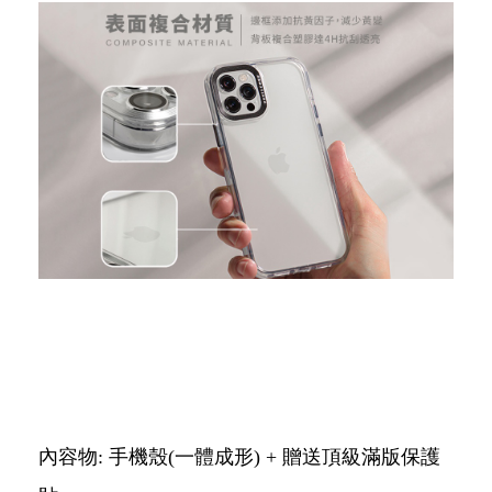
內容物: 手機殼(一體成形) + 贈送頂級滿版保護