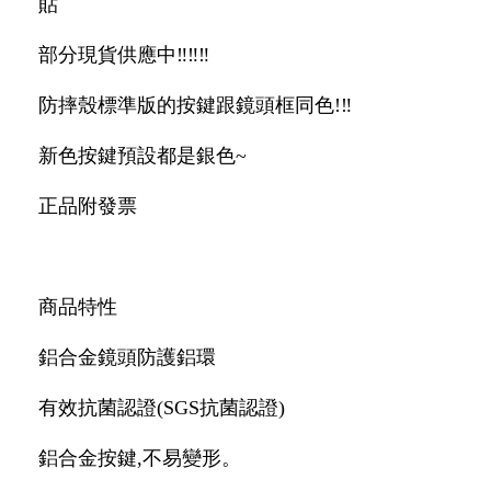
貼
部分現貨供應中‼️‼️‼️
防摔殼標準版的按鍵跟鏡頭框同色!‼️
新色按鍵預設都是銀色~
正品附發票
商品特性
鋁合金鏡頭防護鋁環
有效抗菌認證(SGS抗菌認證)
鋁合金按鍵,不易變形。