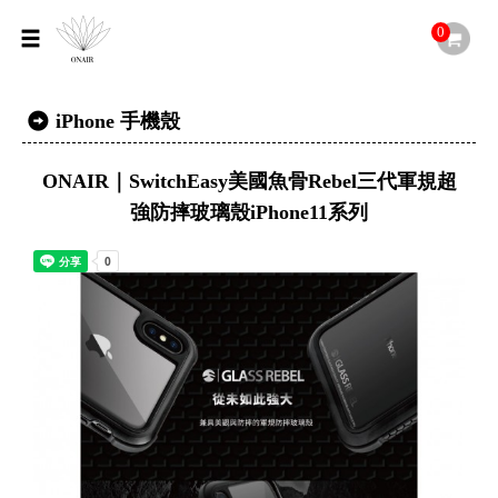
0
iPhone 手機殼
ONAIR｜SwitchEasy美國魚骨Rebel三代軍規超
強防摔玻璃殼iPhone11系列