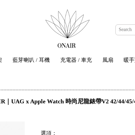
架
藍芽喇叭 / 耳機
充電器 / 車充
風扇
暖手
R｜UAG x Apple Watch 時尚尼龍錶帶V2 42/44/45
選項：