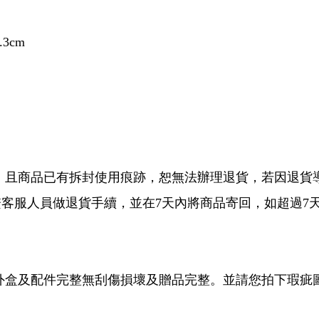
.3cm
疵，且商品已有拆封使用痕跡，恕無法辦理退貨，若因退貨
客服人員做退貨手續，並在7天內將商品寄回，如超過7
外盒及配件完整無刮傷損壞及贈品完整。並請您拍下瑕疵圖