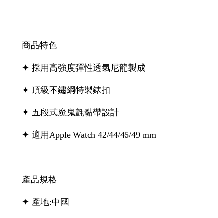
商品特色
✦ 採用高強度彈性透氣尼龍製成
✦ 頂級不鏽綱特製錶扣
✦ 五段式魔鬼氈黏帶設計
✦ 適用Apple Watch 42/44/45/49 mm
產品規格
✦ 產地:中國