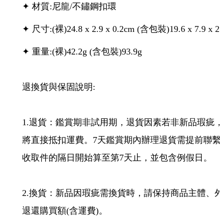
✦ 材質:尼龍/不鏽鋼扣環
✦ 尺寸:(裸)24.8 x 2.9 x 0.2cm (含包裝)19.6 x 7.9 x 2
✦ 重量:(裸)42.2g (含包裝)93.9g
退換貨與保固說明:
1.退貨：鑑賞期非試用期，退貨因素若非新品瑕
將直接抵扣運費。7天鑑賞期內辦理退貨需提前聯繫
收取件的隔日開始算至第7天止，並包含例假日。
2.換貨：新品因瑕疵需換貨時，請保持商品主體、
退還購買額(含運費)。