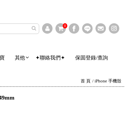
0
寶
其他
✦聯絡我們✦
保固登錄/查詢
首 頁
iPhone 手機殼
/49mm