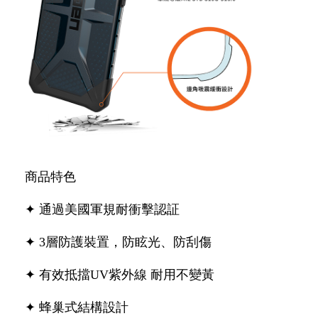
商品特色
✦ 通過美國軍規耐衝擊認証
✦ 3層防護裝置，防眩光、防刮傷
✦ 有效抵擋UV紫外線 耐用不變黃
✦ 蜂巢式結構設計