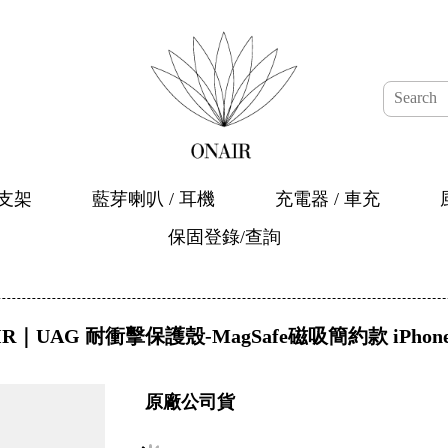
架
藍芽喇叭 / 耳機
充電器 / 車充
風扇
暖手
IR｜UAG 耐衝擊保護殼-MagSafe磁吸簡約款 iPhone1
原廠公司貨