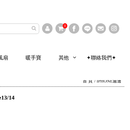
0
寶
其他
✦聯絡我們✦
保固登錄/查詢
首 頁
IPHONE週邊
3/14