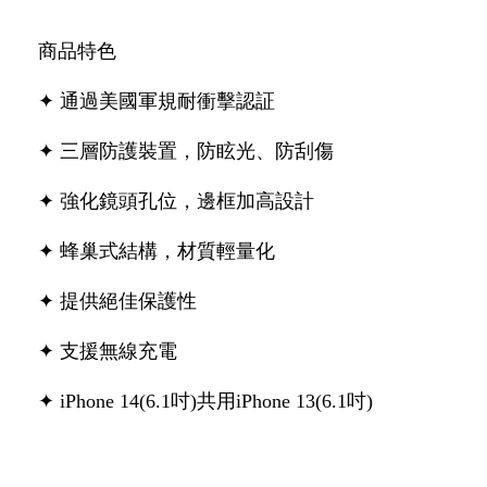
商品特色
✦ 通過美國軍規耐衝擊認証
✦ 三層防護裝置，防眩光、防刮傷
✦ 強化鏡頭孔位，邊框加高設計
✦ 蜂巢式結構，材質輕量化
✦ 提供絕佳保護性
✦ 支援無線充電
✦ iPhone 14(6.1吋)共用iPhone 13(6.1吋)