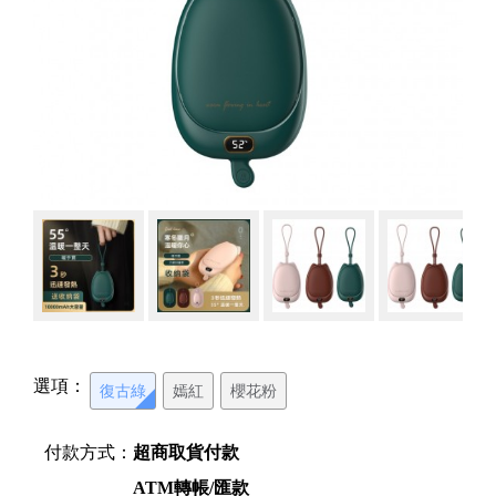
選項：
復古綠
嫣紅
櫻花粉
付款方式：
超商取貨付款
ATM轉帳/匯款