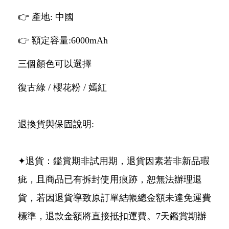
👉 產地: 中國
👉 額定容量:6000mAh
三個顏色可以選擇
復古綠 / 櫻花粉 / 嫣紅
退換貨與保固說明:
✦退貨：鑑賞期非試用期，退貨因素若非新品瑕
疵，且商品已有拆封使用痕跡，恕無法辦理退
貨，若因退貨導致原訂單結帳總金額未達免運費
標準，退款金額將直接抵扣運費。7天鑑賞期辦