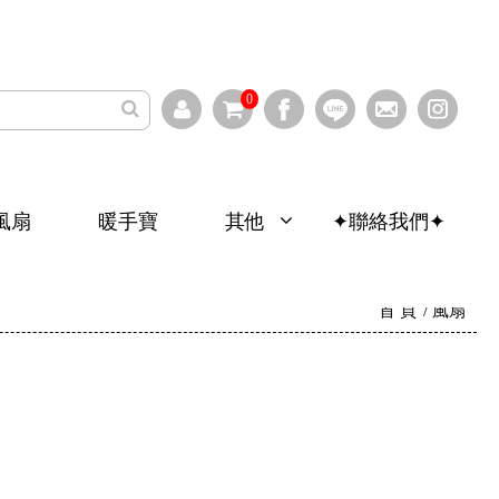
0
寶
其他
✦聯絡我們✦
保固登錄/查詢
首 頁
風扇