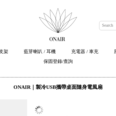
架
藍芽喇叭 / 耳機
充電器 / 車充
風扇
暖手
ONAIR｜製冷USB攜帶桌面隨身電風扇