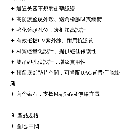
✦ 通過美國軍規耐衝擊認證
✦ 高防護堅硬外殼、邊角橡膠吸震緩衝
✦ 強化鏡頭孔位，邊框加高設計
✦ 有效抵擋UV紫外線、耐用抗泛黃
✦ 材質輕量化設計、提供絕佳保護性
✦ 雙吊繩孔位設計，增添實用性
✦ 預留底部墊片空間，可搭配UAG背帶/手腕掛
繩
✦ 內含磁石，支援MagSafe及無線充電
🔋 產品規格
✦ 產地:中國