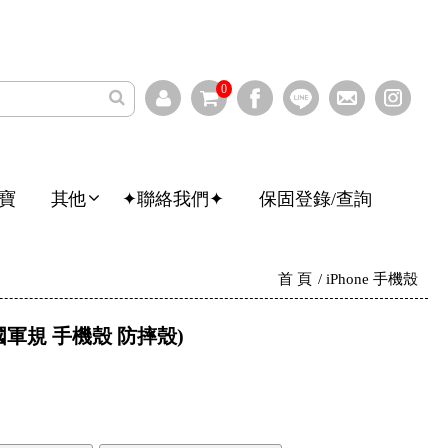
0
寶
其他
✦聯絡我們✦
保固登錄/查詢
首 頁
iPhone 手機殼
(美國軍規 手機殼 防摔殼)