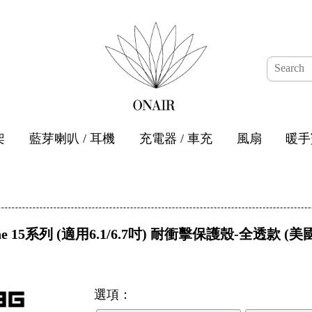
架
藍芽喇叭 / 耳機
充電器 / 車充
風扇
暖手
one 15系列 (適用6.1/6.7吋) 耐衝擊保護殼-全透款 
選項：