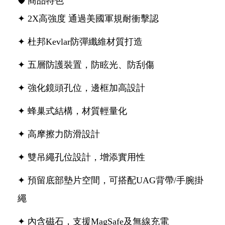
🛡 商品特色
✦ 2X高強度 通過美國軍規耐衝擊認
✦ 杜邦Kevlar防彈纖維材質打造
✦ 五層防護裝置，防眩光、防刮傷
✦ 強化鏡頭孔位，邊框加高設計
✦ 蜂巢式結構，材質輕量化
✦ 高摩擦力防滑設計
✦ 雙吊繩孔位設計，增添實用性
✦ 預留底部墊片空間，可搭配UAG背帶/手腕掛
繩
✦ 內含磁石，支援MagSafe及無線充電