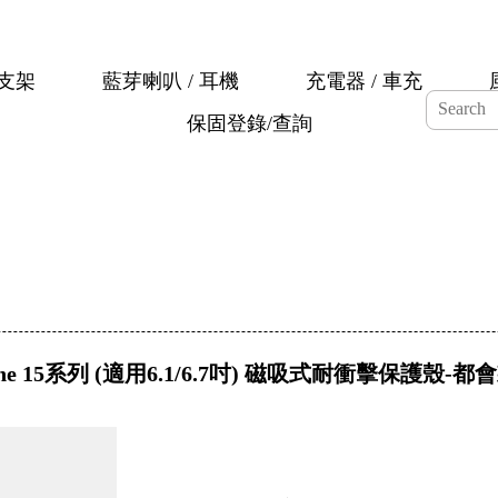
支架
藍芽喇叭 / 耳機
充電器 / 車充
保固登錄/查詢
one 15系列 (適用6.1/6.7吋) 磁吸式耐衝擊保護殼-都會款