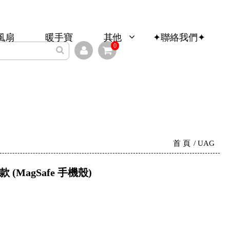
風扇
暖手寶
其他
✦聯絡我們✦
0
首 頁
UAG
 (MagSafe 手機殼)