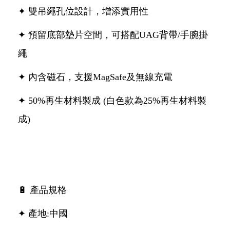
✦ 雙吊繩孔位設計，增添實用性
✦ 預留底部墊片空間，可搭配UAG背帶/手腕掛
繩
✦ 內含磁石，支援MagSafe及無線充電
✦ 50%再生材料製成 (白色款為25%再生材料製
成)
🔋 產品規格
✦ 產地:中國