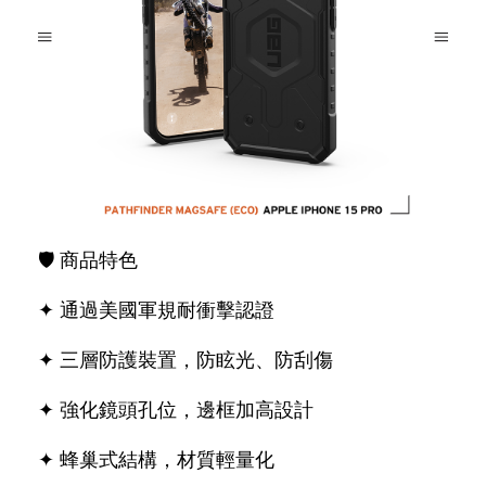
🛡 商品特色
✦ 通過美國軍規耐衝擊認證
✦ 三層防護裝置，防眩光、防刮傷
✦ 強化鏡頭孔位，邊框加高設計
✦ 蜂巢式結構，材質輕量化