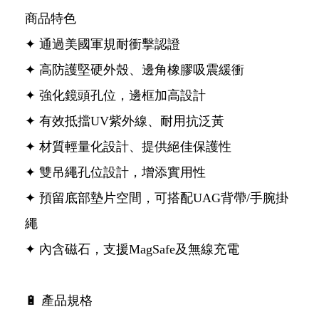
商品特色
✦ 通過美國軍規耐衝擊認證
✦ 高防護堅硬外殼、邊角橡膠吸震緩衝
✦ 強化鏡頭孔位，邊框加高設計
✦ 有效抵擋UV紫外線、耐用抗泛黃
✦ 材質輕量化設計、提供絕佳保護性
✦ 雙吊繩孔位設計，增添實用性
✦ 預留底部墊片空間，可搭配UAG背帶/手腕掛
繩
✦ 內含磁石，支援MagSafe及無線充電
🔋 產品規格