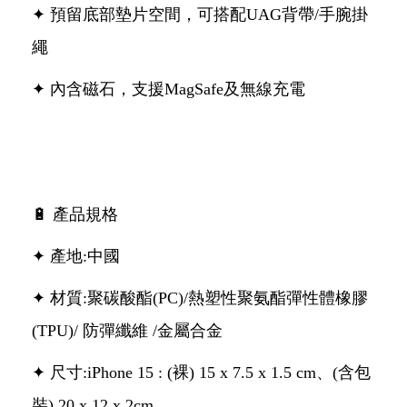
✦ 預留底部墊片空間，可搭配UAG背帶/手腕掛
繩
✦ 內含磁石，支援MagSafe及無線充電
🔋 產品規格
✦ 產地:中國
✦ 材質:聚碳酸酯(PC)/熱塑性聚氨酯彈性體橡膠
(TPU)/ 防彈纖維 /金屬合金
✦ 尺寸:iPhone 15 : (裸) 15 x 7.5 x 1.5 cm、(含包
裝) 20 x 12 x 2cm