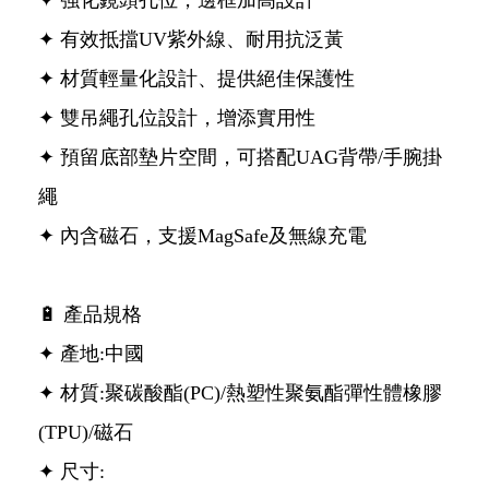
✦ 強化鏡頭孔位，邊框加高設計
✦ 有效抵擋UV紫外線、耐用抗泛黃
✦ 材質輕量化設計、提供絕佳保護性
✦ 雙吊繩孔位設計，增添實用性
✦ 預留底部墊片空間，可搭配UAG背帶/手腕掛
繩
✦ 內含磁石，支援MagSafe及無線充電
🔋 產品規格
✦ 產地:中國
✦ 材質:聚碳酸酯(PC)/熱塑性聚氨酯彈性體橡膠
(TPU)/磁石
✦ 尺寸: