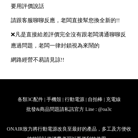
要用評價說話
請跟客服聊聊反應，老闆直接幫您換全新的!!
❌凡是直接給差評價完全沒有跟老闆溝通聊聊反
應過問題，老闆一律封鎖視為來鬧的
網路經營不易請見諒!!
各類3C配件 | 手機殼 | 行動電源 | 自拍棒 | 充電線
批發&商品問題請私訊官方 Line : @oa3c
ONAIR致力將行動電源改良至最好的產品，多工及方便收