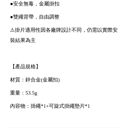
●安全無毒，金屬掛扣
●雙繩背帶，自由調整
⚠️掛片適用性因各廠牌設計不同，仍需以實際安
裝結果為主
【產品規格】
材質：鋅合金(金屬扣)
重量：53.5g
內容物：掛繩*1+可旋式掛繩墊片*1