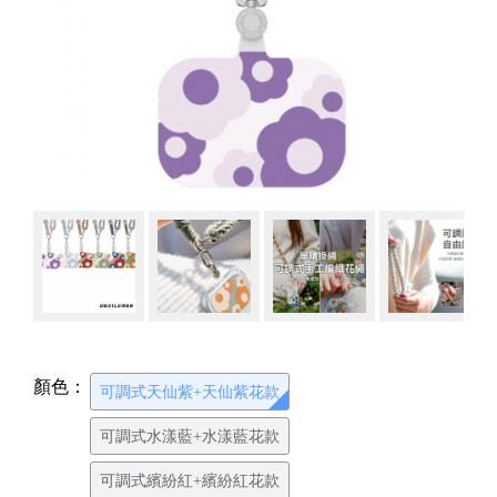
顏色：
可調式天仙紫+天仙紫花款
可調式水漾藍+水漾藍花款
可調式繽紛紅+繽紛紅花款