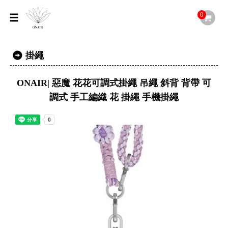
0
掛繩
ONAIR| 惡魔 花花可調式掛繩 吊繩 斜背 背帶 可
調式 手工編織 花 掛繩 手機掛繩