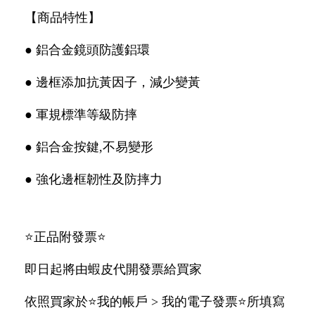
【商品特性】
● 鋁合金鏡頭防護鋁環
● 邊框添加抗黃因子，減少變黃
● 軍規標準等級防摔
● 鋁合金按鍵,不易變形
● 強化邊框韌性及防摔力
⭐️正品附發票⭐️
即日起將由蝦皮代開發票給買家
依照買家於⭐️我的帳戶 > 我的電子發票⭐️所填寫