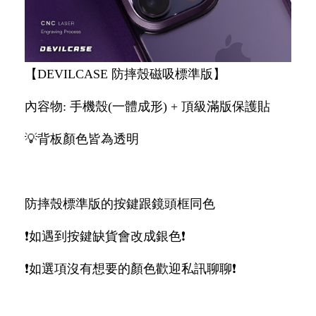
【DEVILCASE 防摔殼磁吸標準版】
內容物: 手機殼(一體成形) + 頂級滿版保護貼
💡背板顏色皆為透明
防摔殼標準版的按鍵跟鏡頭框同色
❗如遇到按鍵缺貨會改成銀色❗
❗如選項沒有想要的顏色歡迎私訊聊聊❗