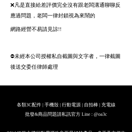
❌凡是直接給差評價完全沒有跟老闆溝通聊聊反
應過問題，老闆一律封鎖視為來鬧的
網路經營不易請見諒!!
⛔️未經本公司授權私自截圖與文字者，一律截圖
後送交委任律師處理
各類3C配件 | 手機殼 | 行動電源 | 自拍棒 | 充電線
批發&商品問題請私訊官方 Line : @oa3c