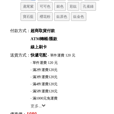
鳶尾紫
可可色
銀色
彩鈦
孔雀綠
寶石藍
櫻花粉
鈦原色
鈦金色
付款方式：
超商取貨付款
ATM轉帳/匯款
線上刷卡
送貨方式：
快遞宅配
- 單件運費 120 元
‧ 單件運費 120 元
‧ 滿2件運費120元
‧ 滿3件運費120元
‧ 滿4件運費120元
‧ 滿5件運費120元
‧ 滿1000元免運費
更多...
1080