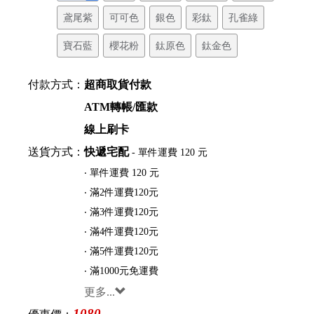
鳶尾紫
可可色
銀色
彩鈦
孔雀綠
寶石藍
櫻花粉
鈦原色
鈦金色
付款方式：
超商取貨付款
ATM轉帳/匯款
線上刷卡
送貨方式：
快遞宅配
- 單件運費 120 元
‧ 單件運費 120 元
‧ 滿2件運費120元
‧ 滿3件運費120元
‧ 滿4件運費120元
‧ 滿5件運費120元
‧ 滿1000元免運費
更多...
1080