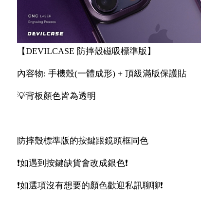
【DEVILCASE 防摔殼磁吸標準版】
內容物: 手機殼(一體成形) + 頂級滿版保護貼
💡背板顏色皆為透明
防摔殼標準版的按鍵跟鏡頭框同色
❗如遇到按鍵缺貨會改成銀色❗
❗如選項沒有想要的顏色歡迎私訊聊聊❗