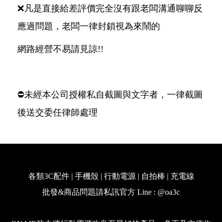
❌凡是直接給差評價完全沒有跟老闆溝通聊聊反
應過問題，老闆一律封鎖視為來鬧的
網路經營不易請見諒!!
⛔️未經本公司授權私自截圖與文字者，一律截圖
後送交委任律師處理
各類3C配件 | 手機殼 | 行動電源 | 自拍棒 | 充電線
批發&商品問題請私訊官方 Line : @oa3c