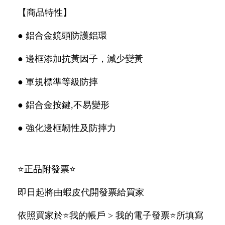
【商品特性】
● 鋁合金鏡頭防護鋁環
● 邊框添加抗黃因子，減少變黃
● 軍規標準等級防摔
● 鋁合金按鍵,不易變形
● 強化邊框韌性及防摔力
⭐️正品附發票⭐️
即日起將由蝦皮代開發票給買家
依照買家於⭐️我的帳戶 > 我的電子發票⭐️所填寫