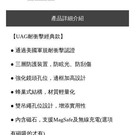
產品詳細介紹
【UAG耐衝擊經典款】
● 通過美國軍規耐衝擊認證
● 三層防護裝置，防眩光、防刮傷
● 強化鏡頭孔位，邊框加高設計
● 蜂巢式結構，材質輕量化
● 雙吊繩孔位設計，增添實用性
● 內含磁石，支援MagSafe及無線充電(選項
有磁吸的才有)