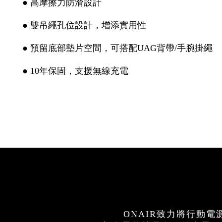
● 高摩擦力防滑設計
● 雙吊繩孔位設計，增添實用性
● 預留底部墊片空間，可搭配UAG背帶/手腕掛繩
● 10年保固，支援無線充電
ONAIR致力將行動