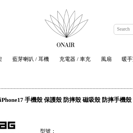
架
藍芽喇叭 / 耳機
充電器 / 車充
風扇
暖手
 iPhone17 手機殼 保護殼 防摔殼 磁吸殼 防摔手
型號：