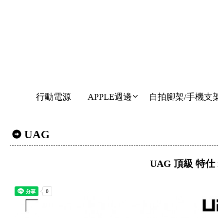
行動電源
APPLE週邊
自拍腳架/手機支
UAG
UAG 頂級 特仕