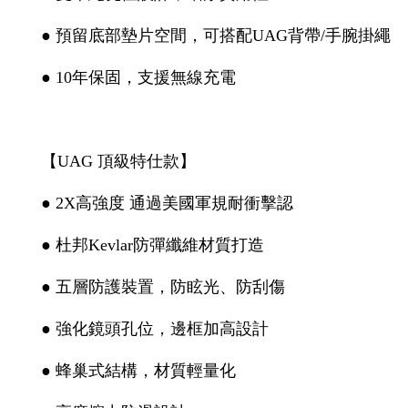
● 預留底部墊片空間，可搭配UAG背帶/手腕掛繩
● 10年保固，支援無線充電
【UAG 頂級特仕款】
● 2X高強度 通過美國軍規耐衝擊認
● 杜邦Kevlar防彈纖維材質打造
● 五層防護裝置，防眩光、防刮傷
● 強化鏡頭孔位，邊框加高設計
● 蜂巢式結構，材質輕量化