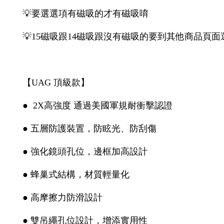
💡要選選項有磁吸的才有磁吸唷
💡15磁吸跟14磁吸跟沒有磁吸的要到其他商品頁面
【UAG 頂級款】
● 2X高強度 通過美國軍規耐衝擊認證
● 五層防護裝置，防眩光、防刮傷
● 強化鏡頭孔位，邊框加高設計
● 蜂巢式結構，材質輕量化
● 高摩擦力防滑設計
● 雙吊繩孔位設計，增添實用性