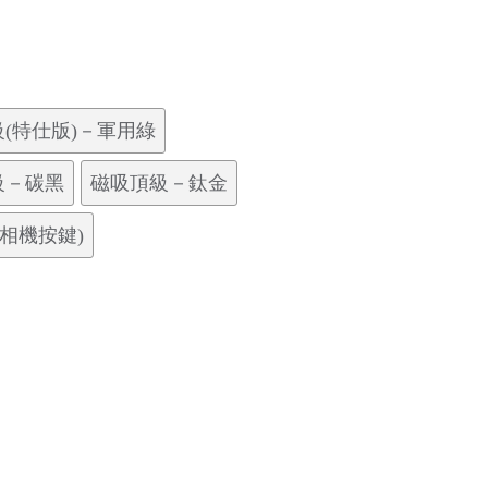
(特仕版)－軍用綠
級－碳黑
磁吸頂級－鈦金
相機按鍵)