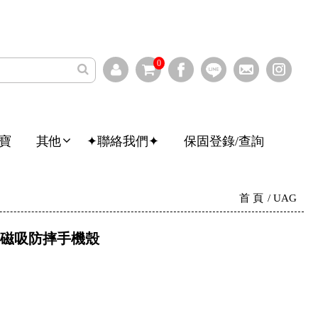
0
寶
其他
✦聯絡我們✦
保固登錄/查詢
首 頁
UAG
機殼 磁吸防摔手機殼