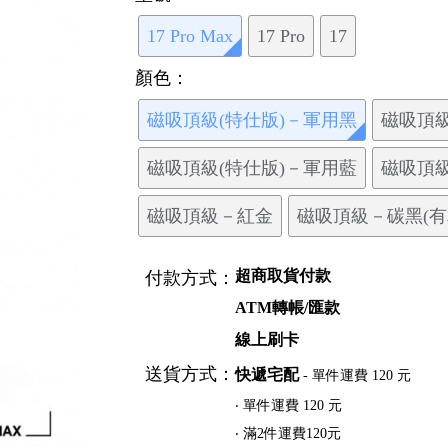
17 Pro Max
17 Pro
17
顏色：
磁吸頂級(特仕版)－軍用黑
磁吸頂級
磁吸頂級(特仕版)－軍用藍
磁吸頂
磁吸頂級－紅金
磁吸頂級－碳黑(有
超商取貨付款
付款方式：
ATM轉帳/匯款
線上刷卡
送貨方式：
快遞宅配
- 單件運費 120 元
‧ 單件運費 120 元
‧ 滿2件運費120元