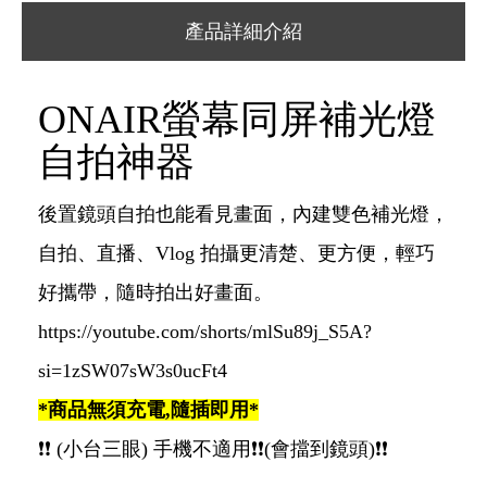
產品詳細介紹
ONAIR螢幕同屏補光燈
自拍神器
後置鏡頭自拍也能看見畫面，內建雙色補光燈，
自拍、直播、Vlog 拍攝更清楚、更方便，輕巧
好攜帶，隨時拍出好畫面。
https://youtube.com/shorts/mlSu89j_S5A?
si=1zSW07sW3s0ucFt4
*商品無須充電,隨插即用*
❗️❗️ (小台三眼) 手機不適用❗️❗️(會擋到鏡頭)❗️❗️