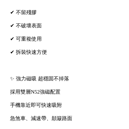
✔ 不留殘膠
✔ 不破壞表面
✔ 可重複使用
✔ 拆裝快速方便
✨ 強力磁吸 超穩固不掉落
採用雙層N52強磁配置
手機靠近即可快速吸附
急煞車、減速帶、顛簸路面