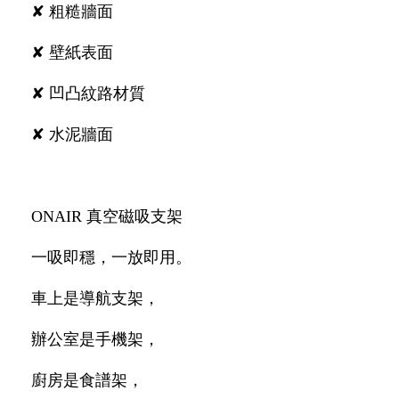
✘ 粗糙牆面
✘ 壁紙表面
✘ 凹凸紋路材質
✘ 水泥牆面
ONAIR 真空磁吸支架
一吸即穩，一放即用。
車上是導航支架，
辦公室是手機架，
廚房是食譜架，