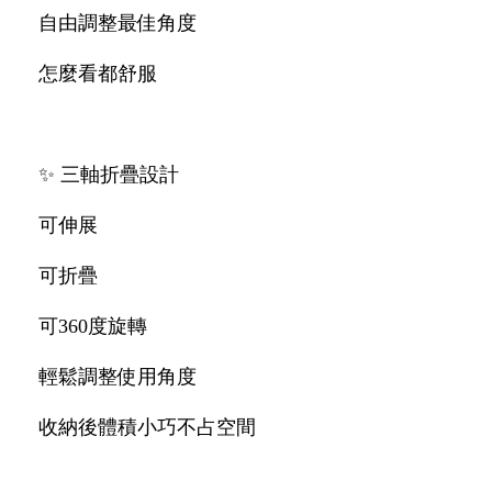
自由調整最佳角度
怎麼看都舒服
✨ 三軸折疊設計
可伸展
可折疊
可360度旋轉
輕鬆調整使用角度
收納後體積小巧不占空間