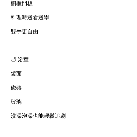
櫥櫃門板
料理時邊看邊學
雙手更自由
🛁 浴室
鏡面
磁磚
玻璃
洗澡泡澡也能輕鬆追劇