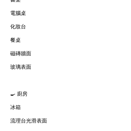
電腦桌
化妝台
餐桌
磁磚牆面
玻璃表面
🍳 廚房
冰箱
流理台光滑表面