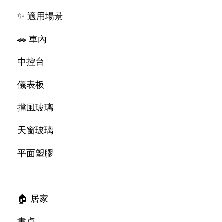
✨ 適用場景
🚗 車內
中控台
儀表板
擋風玻璃
天窗玻璃
平面塑膠
🏠 居家
書桌