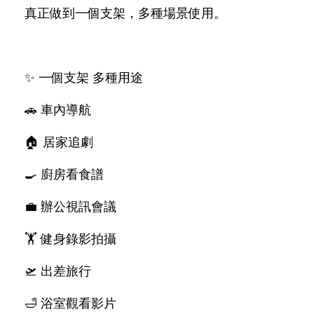
真正做到一個支架，多種場景使用。
✨ 一個支架 多種用途
🚗 車內導航
🏠 居家追劇
🍳 廚房看食譜
💼 辦公視訊會議
🏋️ 健身錄影拍攝
🛫 出差旅行
🛁 浴室觀看影片