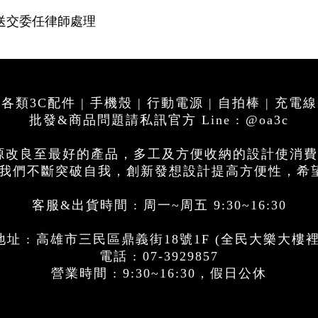
送交委任律師處理
各類3C配件 | 手機殼 | 行動電源 | 自拍棒 | 充電線
批發&商品問題請私訊官方 Line : @oa3c
電源改良至最好的產品，多工及方便收納的設計使消