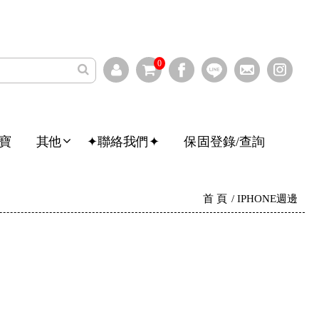
0
寶
其他
✦聯絡我們✦
保固登錄/查詢
首 頁
IPHONE週邊