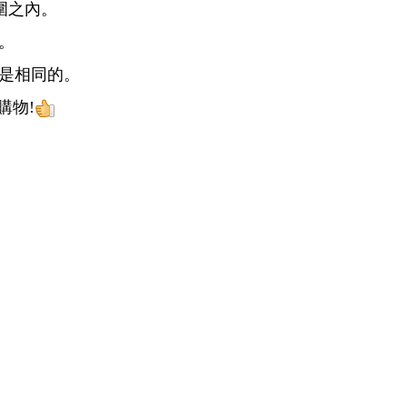
場會協助買家更換同款商品或退還購買額(含運費)
圍之內。
。
限是相同的。
購物!