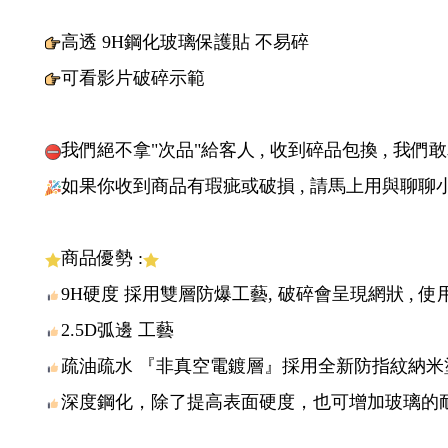
品質保證，品質不好退換貨免運‼️
高透9H鋼化玻璃
2.5D
非滿版
送 乾溼酒精包
高透 9H鋼化玻璃保護貼 不易碎
可看影片破碎示範
我們絕不拿"次品"給客人 , 收到碎品包換 , 我們
如果你收到商品有瑕疵或破損 , 請馬上用與聊聊