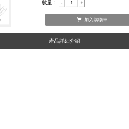
‧ 滿3件運費120元
‧ 滿4件運費120元
‧ 滿5件運費120元
‧ 滿1000元免運費
更多...
原價：
199
50
優惠價：
數量：
加入購物車
產品詳細介紹