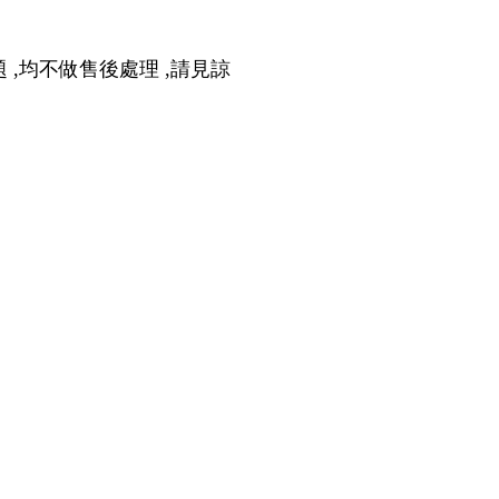
的玻璃保貼也是如此)
,均不做售後處理 ,請見諒