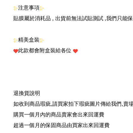
商品優勢 :
9H硬度 採用雙層防爆工藝, 破碎會呈現網狀 , 
2.5D弧邊 工藝
疏油疏水 『非真空電鍍層』採用全新防指紋納米
深度鋼化，除了提高表面硬度，也可增加玻璃的耐
注意事項
貼膜屬於消耗品 , 出貨前無法試貼測試 ,我們只能
精美盒裝
此款都會附盒裝給各位