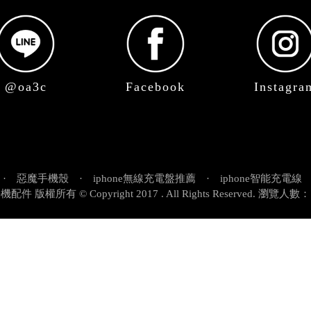
思，我們不斷突破自我，創新發想設計提高方便性，希
客服&出貨時間 : 周一~周五 9:30~16:30
址 : 高雄市三民區鼎義街18號1F (全民大樂大樓
電話 : 07-3929857
營業時間 : 9:30~16:30，假日公休
@oa3c
Facebook
Instagra