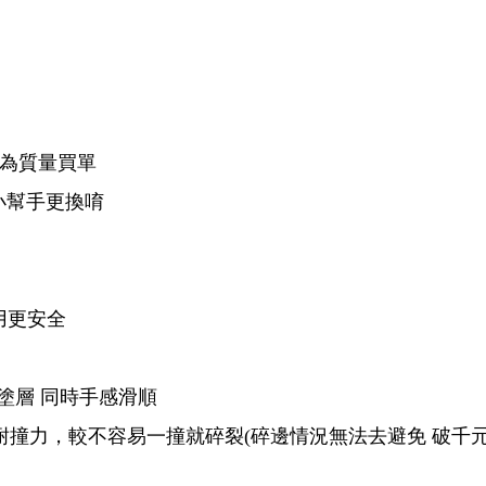
敢為質量買單
小幫手更換唷