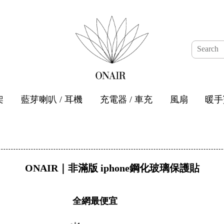
架
藍芽喇叭 / 耳機
充電器 / 車充
風扇
暖手
ONAIR｜非滿版 iphone鋼化玻璃保護貼
全網最便宜