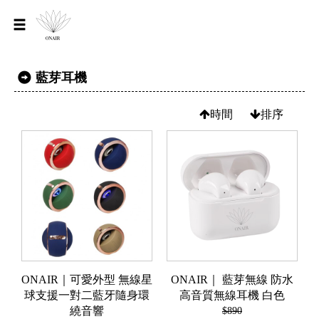
藍芽耳機
時間
排序
ONAIR｜可愛外型 無線星
ONAIR｜ 藍芽無線 防水
球支援一對二藍牙隨身環
高音質無線耳機 白色
繞音響
$890