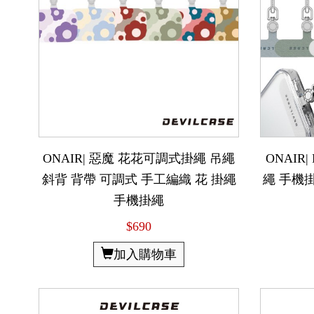
ONAIR| 惡魔 花花可調式掛繩 吊繩
ONAIR|
斜背 背帶 可調式 手工編織 花 掛繩
繩 手機掛
手機掛繩
$690
加入購物車