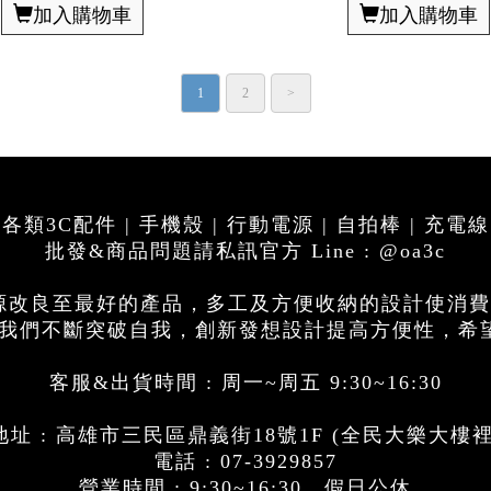
加入購物車
加入購物車
1
2
>
各類3C配件 | 手機殼 | 行動電源 | 自拍棒 | 充電線
批發&商品問題請私訊官方 Line : @oa3c
電源改良至最好的產品，多工及方便收納的設計使消
思，我們不斷突破自我，創新發想設計提高方便性，希
客服&出貨時間 : 周一~周五 9:30~16:30
址 : 高雄市三民區鼎義街18號1F (全民大樂大樓
電話 : 07-3929857
營業時間 : 9:30~16:30，假日公休