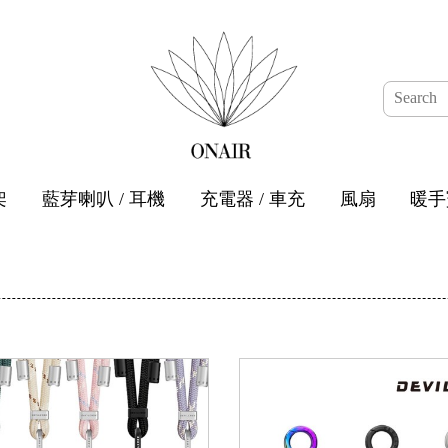
架
藍芽喇叭 / 耳機
充電器 / 車充
風扇
暖手