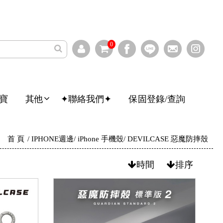
0
寶
其他
✦聯絡我們✦
保固登錄/查詢
首 頁
IPHONE週邊
iPhone 手機殼
DEVILCASE 惡魔防摔殼
時間
排序