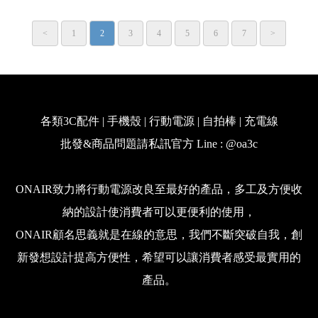
<
1
2
3
4
5
6
7
>
各類3C配件 | 手機殼 | 行動電源 | 自拍棒 | 充電線
批發&商品問題請私訊官方 Line : @oa3c
ONAIR致力將行動電源改良至最好的產品，多工及方便收
納的設計使消費者可以更便利的使用，
ONAIR顧名思義就是在線的意思，我們不斷突破自我，創
新發想設計提高方便性，希望可以讓消費者感受最實用的
產品。